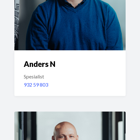
Anders N
Spesialist
932 59 803