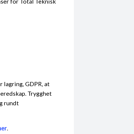
ser for Total Teknisk
or lagring, GDPR, at
beredskap. Trygghet
og rundt
her
.