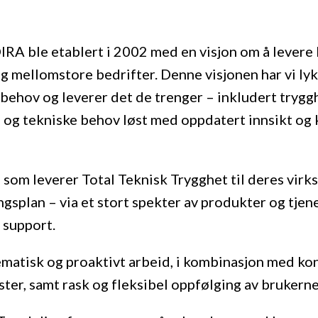
IRA ble etablert i 2002 med en visjon om å levere
og mellomstore bedrifter. Denne visjonen har vi ly
 behov og leverer det de trenger – inkludert tryg
le og tekniske behov løst med oppdatert innsikt og 
 som leverer Total Teknisk Trygghet til deres virks
ngsplan – via et stort spekter av produkter og tjene
 support.
ematisk og proaktivt arbeid, i kombinasjon med ko
ster, samt rask og fleksibel oppfølging av brukern