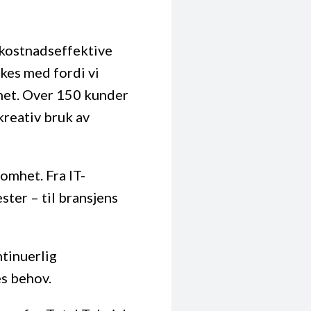
 kostnadseffektive
kkes med fordi vi
ghet. Over 150 kunder
kreativ bruk av
omhet. Fra IT-
ster – til bransjens
ntinuerlig
es behov.